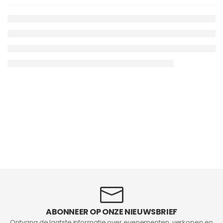
ABONNEER OP ONZE NIEUWSBRIEF
Ontvang de laatste informatie over evenementen, verkopen en