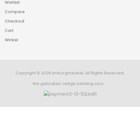
Wishlist
Compare
Checkout
Cart
Winkel
Copyright © 2026 limburgmeubel. All Rights Reserved.
We gebruiken veilige betaling voor:
0
HOME
CATEGORIES
ACCOUNT
CART
SEARCH
Retourneren
-
Leveringen
-
Privacybeleid
-
Algemene Voorwaarden