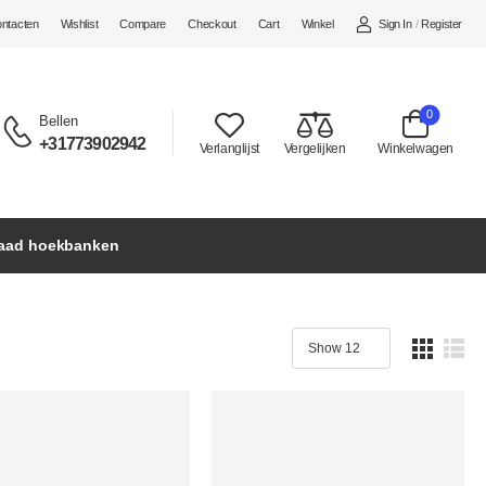
Sign In
/
Register
ontacten
Wishlist
Compare
Checkout
Cart
Winkel
0
Bellen
+31773902942
Verlanglijst
Vergelijken
Winkelwagen
raad hoekbanken