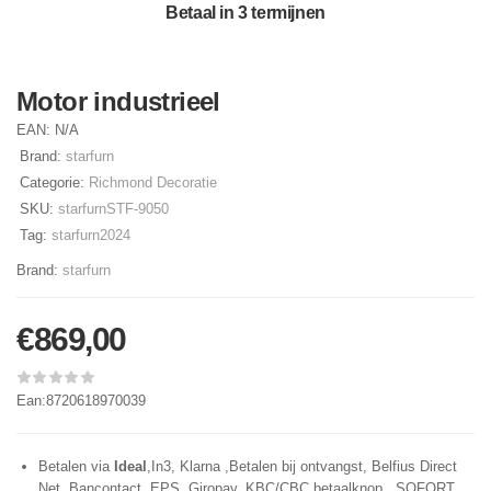
Betaal in 3 termijnen
Motor industrieel
EAN:
N/A
Brand:
starfurn
Categorie:
Richmond Decoratie
SKU:
starfurnSTF-9050
Tag:
starfurn2024
Brand:
starfurn
€
869,00
Ean:8720618970039
Betalen via
Ideal
,In3, Klarna ,Betalen bij ontvangst, Belfius Direct
Net, Bancontact, EPS, Giropay, KBC/CBC betaalknop, SOFORT