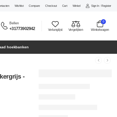
Sign In
/
Register
ontacten
Wishlist
Compare
Checkout
Cart
Winkel
0
Bellen
+31773902942
Verlanglijst
Vergelijken
Winkelwagen
raad hoekbanken
ergrijs -