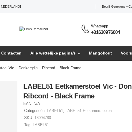
L NEDERLAND!
Bedrijf Gegevens – C
Whatsapp
+31630976004
– Contacten
Alle wettelijke pagina’s
Mangohout
Voor
oel Vic – Donkergrijs – Ribcord – Black Frame
LABEL51 Eetkamerstoel Vic - Donk
Ribcord - Black Frame
EAN:
N/A
Categorieën:
LABEL51
,
LABEL51 Eetkamerstoelen
SKU:
18094780
Tag:
LABEL51