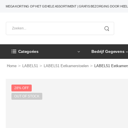
MEGA KORTING OP HET GEHELE ASSORTIMENT | GRATIS BEZORGING DOOR HEE
Categories
Bedrijf Gegevens 
>
>
>
Home
LABEL51
LABEL51 Eetkamerstoelen
LABEL51 Eetkamerst
28% OFF
OUT OF STOCK