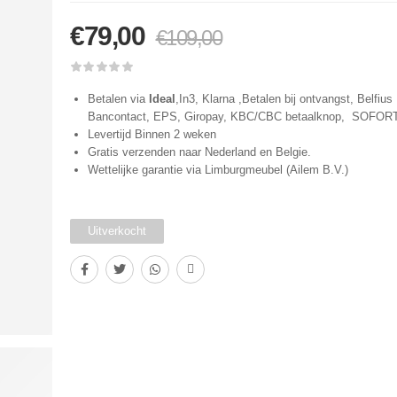
€
79,00
€
109,00
Betalen via
Ideal
,In3, Klarna ,Betalen bij ontvangst, Belfius 
Bancontact, EPS, Giropay, KBC/CBC betaalknop, SOFOR
Levertijd Binnen 2 weken
Gratis verzenden naar Nederland en Belgie.
Wettelijke garantie via Limburgmeubel (Ailem B.V.)
Uitverkocht