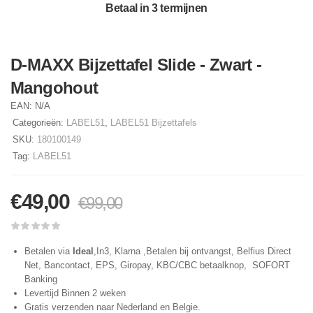
Betaal in 3 termijnen
D-MAXX Bijzettafel Slide - Zwart -
Mangohout
EAN:
N/A
Categorieën:
LABEL51
,
LABEL51 Bijzettafels
SKU:
180100149
Tag:
LABEL51
€
49,00
€
99,00
Betalen via
Ideal
,In3, Klarna ,Betalen bij ontvangst, Belfius Direct
Net, Bancontact, EPS, Giropay, KBC/CBC betaalknop, SOFORT
Banking
Levertijd Binnen 2 weken
Gratis verzenden naar Nederland en Belgie.