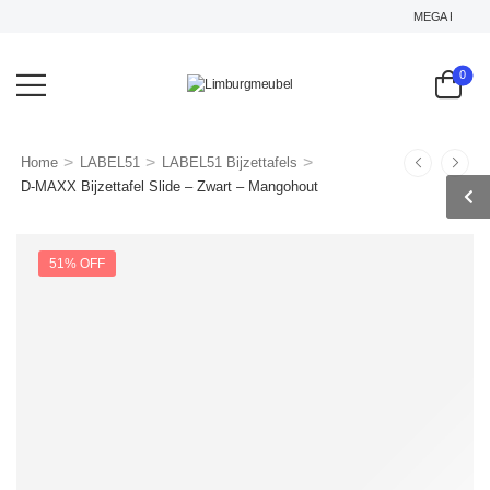
MEGA KORTING 
0
>
>
>
Home
LABEL51
LABEL51 Bijzettafels
D-MAXX Bijzettafel Slide – Zwart – Mangohout
51% OFF