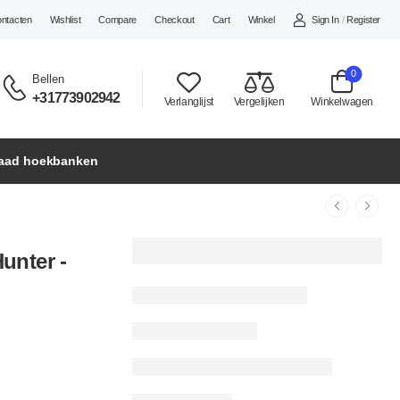
Sign In
/
Register
ontacten
Wishlist
Compare
Checkout
Cart
Winkel
0
Bellen
+31773902942
Verlanglijst
Vergelijken
Winkelwagen
raad hoekbanken
unter -