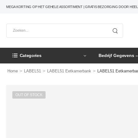
MEGA KORTING OP HET GEHELE ASSORTIMENT | GRATIS BEZORGING DOOR HEE
Categories
Bedrijf Gegevens 
>
>
>
Home
LABEL51
LABEL51 Eetkamerbank
LABEL51 Eetkamerbank
OUT OF STOCK