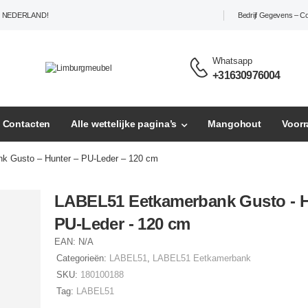
L NEDERLAND!
Bedrijf Gegevens – C
Whatsapp
+31630976004
– Contacten
Alle wettelijke pagina’s
Mangohout
Voor
 Gusto – Hunter – PU-Leder – 120 cm
LABEL51 Eetkamerbank Gusto - H
PU-Leder - 120 cm
EAN:
N/A
Categorieën:
LABEL51
,
LABEL51 Eetkamerbank
SKU:
180100188
Tag:
LABEL51