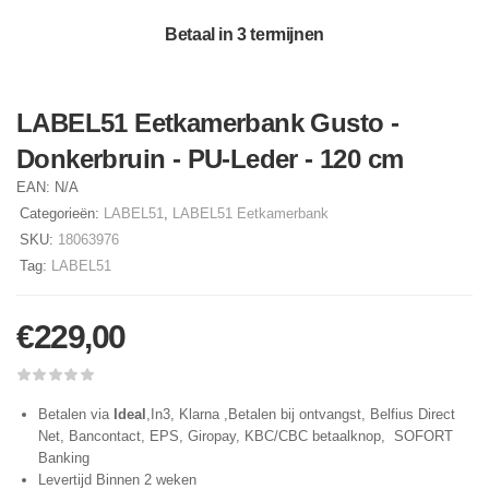
Betaal in 3 termijnen
LABEL51 Eetkamerbank Gusto -
Donkerbruin - PU-Leder - 120 cm
EAN:
N/A
Categorieën:
LABEL51
,
LABEL51 Eetkamerbank
SKU:
18063976
Tag:
LABEL51
€
229,00
Betalen via
Ideal
,In3, Klarna ,Betalen bij ontvangst, Belfius Direct
Net, Bancontact, EPS, Giropay, KBC/CBC betaalknop, SOFORT
Banking
Levertijd Binnen 2 weken