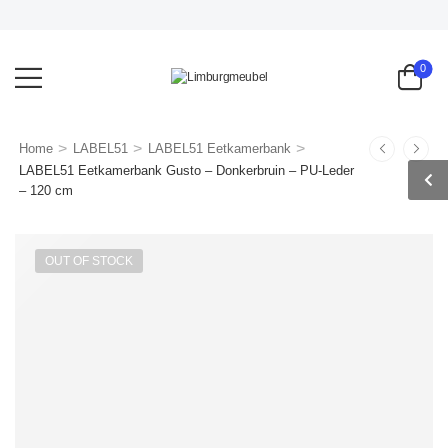
MEGA 
0
>
>
>
Home
LABEL51
LABEL51 Eetkamerbank
LABEL51 Eetkamerbank Gusto – Donkerbruin – PU-Leder
– 120 cm
OUT OF STOCK