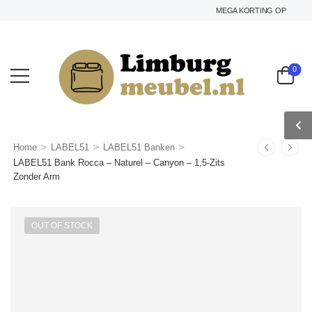
MEGA KORTING OP HET GEHE
0
>
>
>
Home
LABEL51
LABEL51 Banken
LABEL51 Bank Rocca – Naturel – Canyon – 1,5-Zits
Zonder Arm
OUT OF STOCK