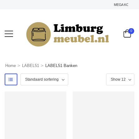
MEGA KORTING OP 
0
>
>
Home
LABEL51
LABEL51 Banken