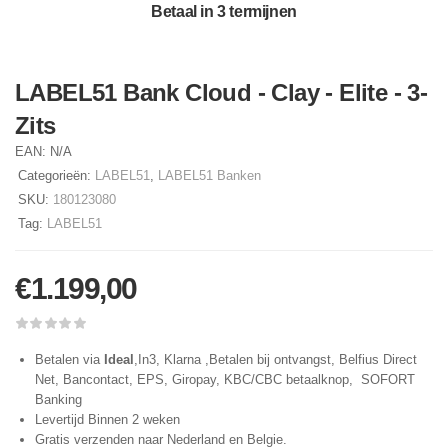
Betaal in 3 termijnen
LABEL51 Bank Cloud - Clay - Elite - 3-
Zits
EAN:
N/A
Categorieën:
LABEL51
,
LABEL51 Banken
SKU:
180123080
Tag:
LABEL51
€
1.199,00
Betalen via
Ideal
,In3, Klarna ,Betalen bij ontvangst, Belfius Direct
Net, Bancontact, EPS, Giropay, KBC/CBC betaalknop, SOFORT
Banking
Levertijd Binnen 2 weken
Gratis verzenden naar Nederland en Belgie.