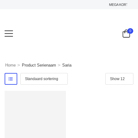
MEGA KORTING OP 
0
>
>
Home
Product Serienaam
Saria