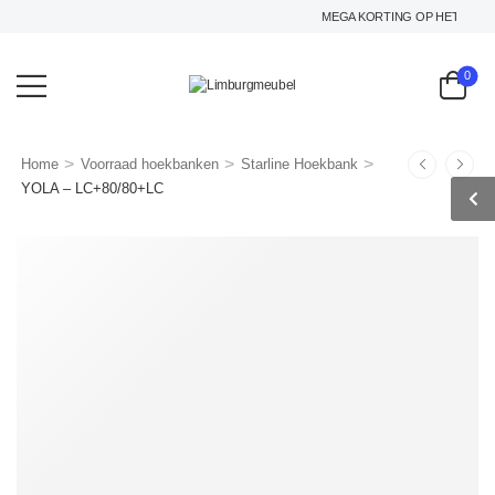
MEGA KORTING OP HET GEHELE 
0
>
>
>
Home
Voorraad hoekbanken
Starline Hoekbank
YOLA – LC+80/80+LC