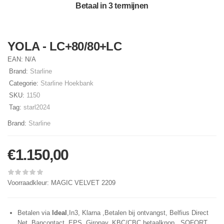
Betaal in 3 termijnen
YOLA - LC+80/80+LC
EAN:
N/A
Brand:
Starline
Categorie:
Starline Hoekbank
SKU:
1150
Tag:
starl2024
Brand:
Starline
€
1.150,00
Voorraadkleur: MAGIC VELVET 2209
Betalen via
Ideal
,In3, Klarna ,Betalen bij ontvangst, Belfius Direct
Net, Bancontact, EPS, Giropay, KBC/CBC betaalknop, SOFORT