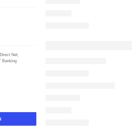
Direct Net,
T Banking
N