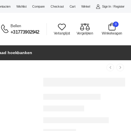
Sign In
/
Register
ontacten
Wishlist
Compare
Checkout
Cart
Winkel
0
Bellen
+31773902942
Verlanglijst
Vergelijken
Winkelwagen
raad hoekbanken