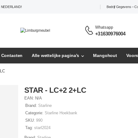
L NEDERLAND!
Bedrijf Gegevens – C
Whatsapp
+31630976004
– Contacten
Alle wettelijke pagina’s
Mangohout
Voor
+LC
STAR - LC+2 2+LC
EAN:
N/A
Brand:
Starline
Categorie:
Starline Hoekbank
SKU:
990
Tag:
starl2024
Brand:
Starline