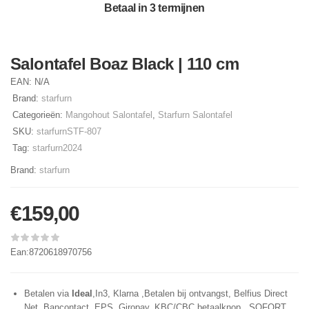
Betaal in 3 termijnen
Salontafel Boaz Black | 110 cm
EAN:
N/A
Brand:
starfurn
Categorieën:
Mangohout Salontafel
,
Starfurn Salontafel
SKU:
starfurnSTF-807
Tag:
starfurn2024
Brand:
starfurn
€
159,00
Ean:8720618970756
Betalen via
Ideal
,In3, Klarna ,Betalen bij ontvangst, Belfius Direct
Net, Bancontact, EPS, Giropay, KBC/CBC betaalknop, SOFORT