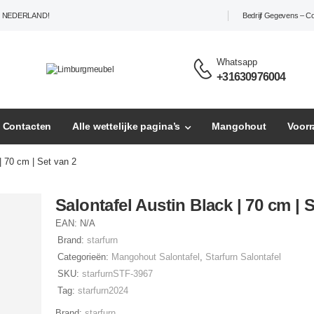
L NEDERLAND!
Bedrijf Gegevens – C
Whatsapp
+31630976004
– Contacten
Alle wettelijke pagina’s
Mangohout
Voor
| 70 cm | Set van 2
Salontafel Austin Black | 70 cm | 
EAN:
N/A
Brand:
starfurn
Categorieën:
Mangohout Salontafel
,
Starfurn Salontafel
SKU:
starfurnSTF-3967
Tag:
starfurn2024
Brand:
starfurn