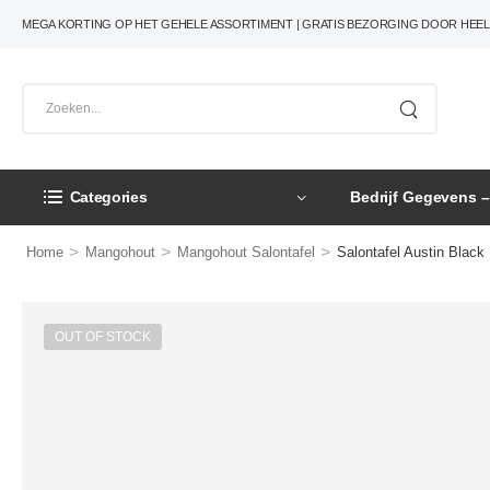
MEGA KORTING OP HET GEHELE ASSORTIMENT | GRATIS BEZORGING DOOR HEE
Categories
Bedrijf Gegevens 
>
>
>
Home
Mangohout
Mangohout Salontafel
Salontafel Austin Black 
OUT OF STOCK