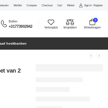
Sign In
/
Register
ontacten
Wishlist
Compare
Checkout
Cart
Winkel
0
Bellen
+31773902942
Verlanglijst
Vergelijken
Winkelwagen
raad hoekbanken
Set van 2