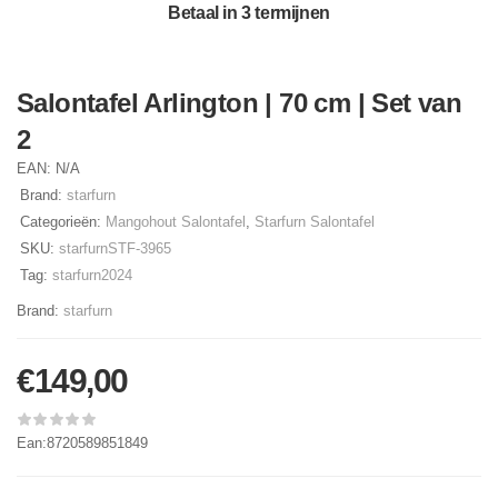
Betaal in 3 termijnen
Salontafel Arlington | 70 cm | Set van
2
EAN:
N/A
Brand:
starfurn
Categorieën:
Mangohout Salontafel
,
Starfurn Salontafel
SKU:
starfurnSTF-3965
Tag:
starfurn2024
Brand:
starfurn
€
149,00
Ean:8720589851849