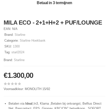
Betaal in 3 termijnen
MILA ECO - 2+1+H+2 + PUF/LOUNGE
EAN:
N/A
Brand:
Starline
Categorie:
Starline Hoekbank
SKU:
1300
Tag:
starl2024
Brand:
Starline
€
1.300,00
Voorraadkleur: MONOLITH 15/92
Betalen via
Ideal
,In3, Klarna ,Betalen bij ontvangst, Belfius Direct
Net, Bancontact, EPS, Giropay, KBC/CBC betaalknop, SOFORT