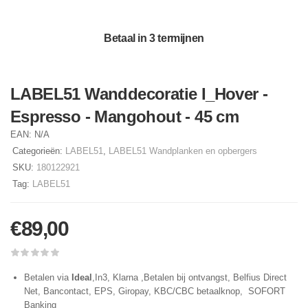
Betaal in 3 termijnen
LABEL51 Wanddecoratie I_Hover -
Espresso - Mangohout - 45 cm
EAN:
N/A
Categorieën:
LABEL51
,
LABEL51 Wandplanken en opbergers
SKU:
180122921
Tag:
LABEL51
€
89,00
Betalen via
Ideal
,In3, Klarna ,Betalen bij ontvangst, Belfius Direct
Net, Bancontact, EPS, Giropay, KBC/CBC betaalknop, SOFORT
Banking