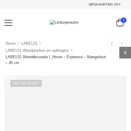
MEGA KORTING OP HET GEHEL
0
>
>
Home
LABEL51
>
LABEL51 Wandplanken en opbergers
LABEL51 Wanddecoratie I_Hover – Espresso – Mangohout
– 45 cm
OUT OF STOCK