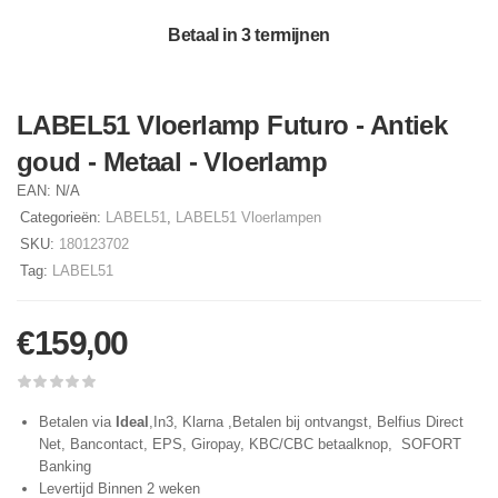
Betaal in 3 termijnen
LABEL51 Vloerlamp Futuro - Antiek
goud - Metaal - Vloerlamp
EAN:
N/A
Categorieën:
LABEL51
,
LABEL51 Vloerlampen
SKU:
180123702
Tag:
LABEL51
€
159,00
Betalen via
Ideal
,In3, Klarna ,Betalen bij ontvangst, Belfius Direct
Net, Bancontact, EPS, Giropay, KBC/CBC betaalknop, SOFORT
Banking
Levertijd Binnen 2 weken