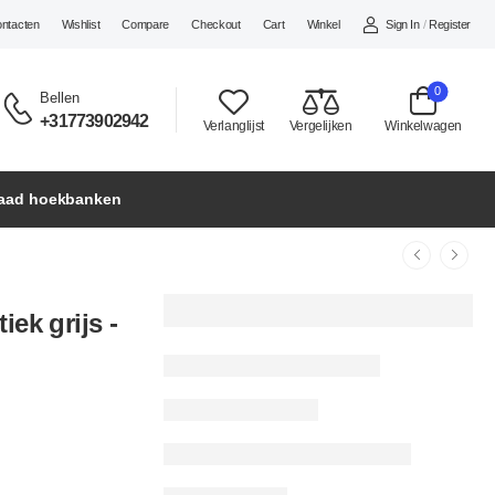
Sign In
/
Register
ontacten
Wishlist
Compare
Checkout
Cart
Winkel
0
Bellen
+31773902942
Verlanglijst
Vergelijken
Winkelwagen
raad hoekbanken
ek grijs -