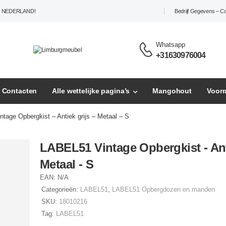
L NEDERLAND!
Bedrijf Gegevens – C
Whatsapp
+31630976004
– Contacten
Alle wettelijke pagina’s
Mangohout
Voor
tage Opbergkist – Antiek grijs – Metaal – S
LABEL51 Vintage Opbergkist - Anti
Metaal - S
EAN:
N/A
Categorieën:
LABEL51
,
LABEL51 Opbergdozen en manden
SKU:
18010216
Tag:
LABEL51