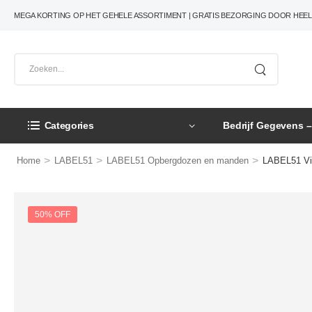
MEGA KORTING OP HET GEHELE ASSORTIMENT | GRATIS BEZORGING DOOR HEE
Categories
Bedrijf Gegevens 
>
>
>
Home
LABEL51
LABEL51 Opbergdozen en manden
LABEL51 Vin
50% OFF