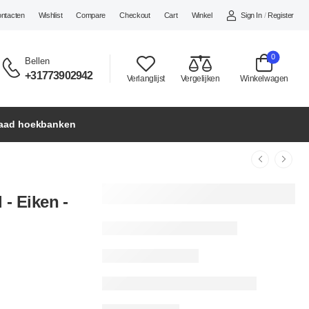
Sign In
/
Register
ontacten
Wishlist
Compare
Checkout
Cart
Winkel
0
Bellen
+31773902942
Verlanglijst
Vergelijken
Winkelwagen
raad hoekbanken
- Eiken -