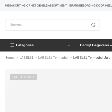
MEGA KORTING OP HET GEHELE ASSORTIMENT | GRATIS BEZORGING DOOR HEE
Categories
Bedrijf Gegevens 
>
>
>
Home
LABEL51
LABEL51 Tv-meubel
LABEL51 Tv-meubel Jule –
OUT OF STOCK