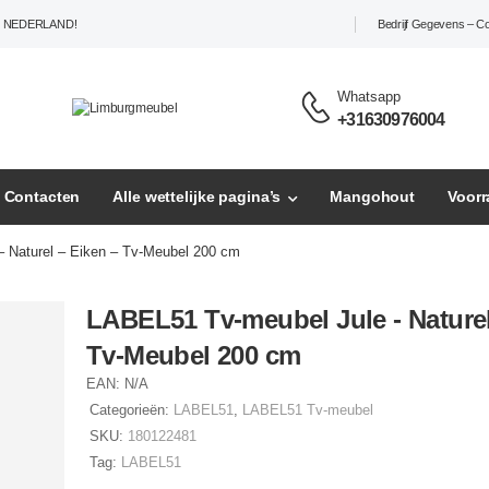
L NEDERLAND!
Bedrijf Gegevens – C
Whatsapp
+31630976004
– Contacten
Alle wettelijke pagina’s
Mangohout
Voor
 Naturel – Eiken – Tv-Meubel 200 cm
LABEL51 Tv-meubel Jule - Naturel 
Tv-Meubel 200 cm
EAN:
N/A
Categorieën:
LABEL51
,
LABEL51 Tv-meubel
SKU:
180122481
Tag:
LABEL51