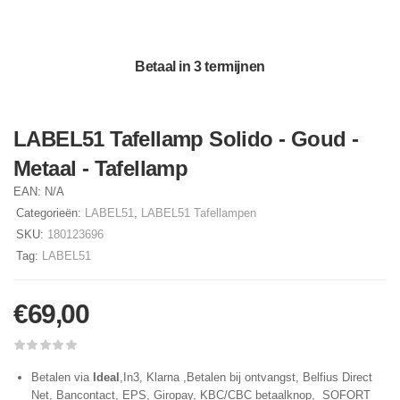
Betaal in 3 termijnen
LABEL51 Tafellamp Solido - Goud -
Metaal - Tafellamp
EAN:
N/A
Categorieën:
LABEL51
,
LABEL51 Tafellampen
SKU:
180123696
Tag:
LABEL51
€
69,00
Betalen via
Ideal
,In3, Klarna ,Betalen bij ontvangst, Belfius Direct
Net, Bancontact, EPS, Giropay, KBC/CBC betaalknop, SOFORT