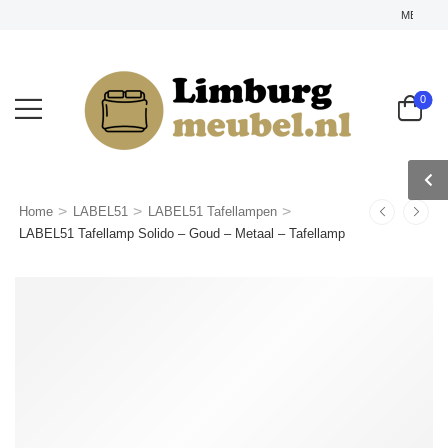
MEGA KORTI
0
>
>
>
Home
LABEL51
LABEL51 Tafellampen
LABEL51 Tafellamp Solido – Goud – Metaal – Tafellamp