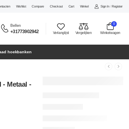
Sign In
/
Register
ontacten
Wishlist
Compare
Checkout
Cart
Winkel
0
Bellen
+31773902942
Verlanglijst
Vergelijken
Winkelwagen
raad hoekbanken
- Metaal -