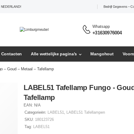
L NEDERLAND!
Bedrijf Gegevens – C
Whatsapp
+31630976004
– Contacten
Alle wettelijke pagina’s
Mangohout
Voor
o – Goud – Metaal – Tafellamp
LABEL51 Tafellamp Fungo - Goud 
Tafellamp
EAN:
N/A
Categorieën:
LABEL51
,
LABEL51 Tafellampen
SKU:
180123726
Tag:
LABEL51