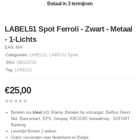
Betaal in 3 termijnen
LABEL51 Spot Ferroli - Zwart - Metaal
- 1-Lichts
EAN:
N/A
Categorieën:
LABEL51
,
LABEL51 Spots
SKU:
180123718
Tag:
LABEL51
€
25,00
Betalen via
Ideal
,In3, Klarna ,Betalen bij ontvangst, Belfius Direct
Net, Bancontact, EPS, Giropay, KBC/CBC betaalknop, SOFORT
Banking
Levertijd Binnen 2 weken
Gratis verzenden naar Nederland en Belgie.