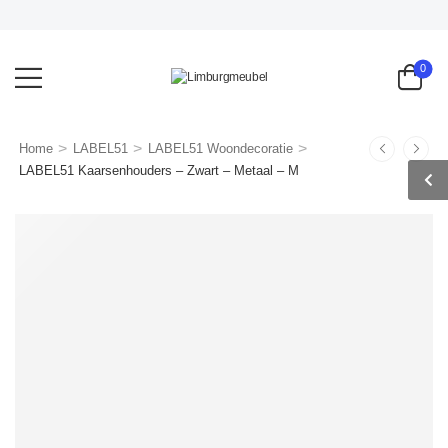
MEGA K
0
>
>
>
Home
LABEL51
LABEL51 Woondecoratie
LABEL51 Kaarsenhouders – Zwart – Metaal – M