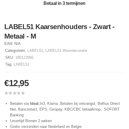
Betaal in 3 termijnen
LABEL51 Kaarsenhouders - Zwart -
Metaal - M
EAN:
N/A
Categorieën:
LABEL51
,
LABEL51 Woondecoratie
SKU:
180122966
Tag:
LABEL51
€
12,95
Betalen via
Ideal
,In3, Klarna ,Betalen bij ontvangst, Belfius Direct
Net, Bancontact, EPS, Giropay, KBC/CBC betaalknop, SOFORT
Banking
Levertijd Binnen 2 weken
Gratis verzenden naar Nederland en Belgie.