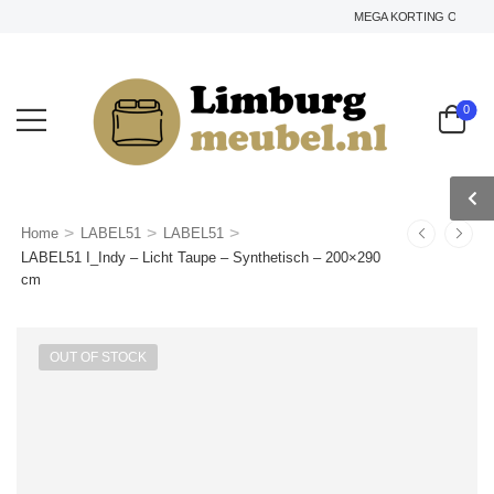
MEGA KORTING OP HET GE
0
>
>
>
Home
LABEL51
LABEL51
LABEL51 I_Indy – Licht Taupe – Synthetisch – 200×290
cm
OUT OF STOCK