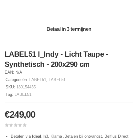
Betaal in 3 termijnen
LABEL51 I_Indy - Licht Taupe -
Synthetisch - 200x290 cm
EAN:
N/A
Categorieën:
LABEL51
,
LABEL51
SKU:
180154435
Tag:
LABEL51
€
249,00
Betalen via
Ideal
,In3, Klarna ,Betalen bij ontvangst, Belfius Direct