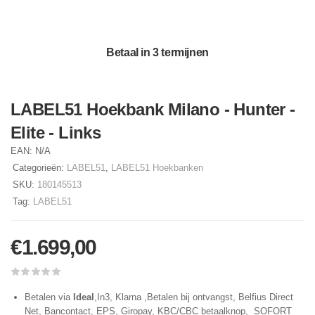
Betaal in 3 termijnen
LABEL51 Hoekbank Milano - Hunter -
Elite - Links
EAN:
N/A
Categorieën:
LABEL51
,
LABEL51 Hoekbanken
SKU:
180145513
Tag:
LABEL51
€
1.699,00
Betalen via
Ideal
,In3, Klarna ,Betalen bij ontvangst, Belfius Direct
Net, Bancontact, EPS, Giropay, KBC/CBC betaalknop, SOFORT