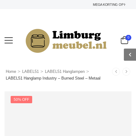
MEGA KORTING OP HET GEHELE
0
>
>
>
Home
LABEL51
LABEL51 Hanglampen
LABEL51 Hanglamp Industry – Burned Steel – Metaal
50% OFF