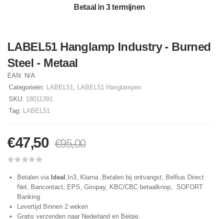
Betaal in 3 termijnen
LABEL51 Hanglamp Industry - Burned
Steel - Metaal
EAN:
N/A
Categorieën:
LABEL51
,
LABEL51 Hanglampen
SKU:
18011391
Tag:
LABEL51
€
47,50
€
95,00
Betalen via
Ideal
,In3, Klarna ,Betalen bij ontvangst, Belfius Direct
Net, Bancontact, EPS, Giropay, KBC/CBC betaalknop, SOFORT
Banking
Levertijd Binnen 2 weken
Gratis verzenden naar Nederland en Belgie.