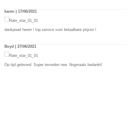
karen | 17/06/2021
dankjewel heren ! top service voor betaalbare prijzen !
Boyd | 27/06/2021
Op tijd geleverd. Super tevreden nee. Nogmaals bedankt!
yolanda | 28/06/2021
top bedrijf ! bestelt in 3 dagen gister 19:00 thuis geleverd netjes naar
boven gebracht en gemonteerd heel erg bedankt !
willem | 02/07/2021