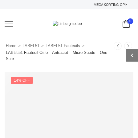
MEGA KORTING OP HET GEHE
0
>
>
>
Home
LABEL51
LABEL51 Fauteuils
LABEL51 Fauteuil Oslo – Antraciet – Micro Suede – One
Size
14% OFF