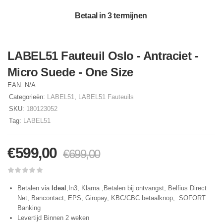
Betaal in 3 termijnen
LABEL51 Fauteuil Oslo - Antraciet -
Micro Suede - One Size
EAN:
N/A
Categorieën:
LABEL51
,
LABEL51 Fauteuils
SKU:
180123052
Tag:
LABEL51
€
599,00
€
699,00
Betalen via
Ideal
,In3, Klarna ,Betalen bij ontvangst, Belfius Direct
Net, Bancontact, EPS, Giropay, KBC/CBC betaalknop, SOFORT
Banking
Levertijd Binnen 2 weken