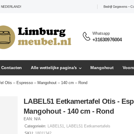
L NEDERLAND!
Bedrijf Gegevens – C
Whatsapp
+31630976004
– Contacten
Alle wettelijke pagina’s
Mangohout
Voor
el Otis – Espresso – Mangohout – 140 cm – Rond
LABEL51 Eetkamertafel Otis - Esp
Mangohout - 140 cm - Rond
EAN:
N/A
Categorieën:
LABEL51
,
LABEL51 Eetkamertafels
SKU:
18011342