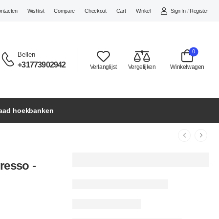
Sign In
/
Register
ontacten
Wishlist
Compare
Checkout
Cart
Winkel
0
Bellen
+31773902942
Verlanglijst
Vergelijken
Winkelwagen
raad hoekbanken
resso -