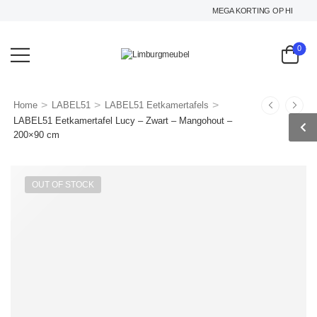
MEGA KORTING OP HET GEHEL
0
>
>
>
Home
LABEL51
LABEL51 Eetkamertafels
LABEL51 Eetkamertafel Lucy – Zwart – Mangohout –
200×90 cm
OUT OF STOCK