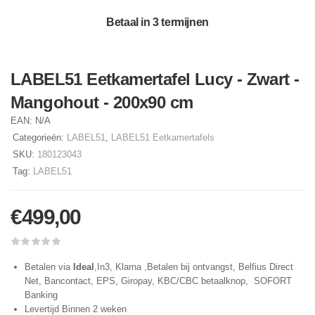
Betaal in 3 termijnen
LABEL51 Eetkamertafel Lucy - Zwart -
Mangohout - 200x90 cm
EAN:
N/A
Categorieën:
LABEL51
,
LABEL51 Eetkamertafels
SKU:
180123043
Tag:
LABEL51
€
499,00
Betalen via
Ideal
,In3, Klarna ,Betalen bij ontvangst, Belfius Direct
Net, Bancontact, EPS, Giropay, KBC/CBC betaalknop, SOFORT
Banking
Levertijd Binnen 2 weken