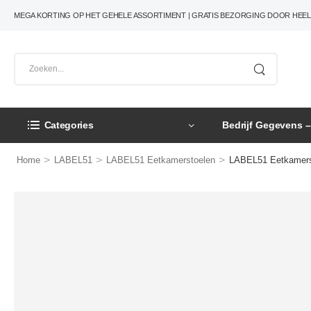
MEGA KORTING OP HET GEHELE ASSORTIMENT | GRATIS BEZORGING DOOR HEE
Categories
Bedrijf Gegevens 
>
>
>
Home
LABEL51
LABEL51 Eetkamerstoelen
LABEL51 Eetkamerst