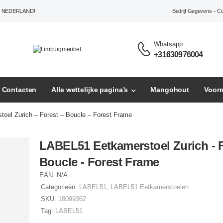
L NEDERLAND!
Bedrijf Gegevens – C
Whatsapp
+31630976004
– Contacten
Alle wettelijke pagina’s
Mangohout
Voor
oel Zurich – Forest – Boucle – Forest Frame
LABEL51 Eetkamerstoel Zurich - F
Boucle - Forest Frame
EAN:
N/A
Categorieën:
LABEL51
,
LABEL51 Eetkamerstoelen
SKU:
18099362
Tag:
LABEL51