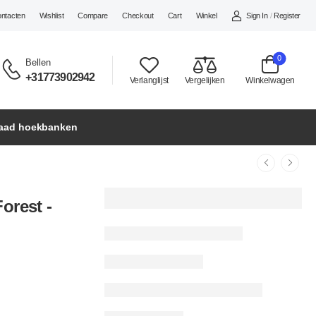
Sign In
/
Register
ontacten
Wishlist
Compare
Checkout
Cart
Winkel
0
Bellen
+31773902942
Verlanglijst
Vergelijken
Winkelwagen
raad hoekbanken
orest -