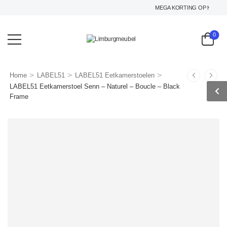
MEGA KORTING OP HET GEHEL
0
>
>
>
Home
LABEL51
LABEL51 Eetkamerstoelen
LABEL51 Eetkamerstoel Senn – Naturel – Boucle – Black
Frame