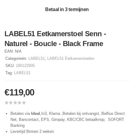
Betaal in 3 termijnen
LABEL51 Eetkamerstoel Senn -
Naturel - Boucle - Black Frame
EAN:
N/A
Categorieën:
LABEL51
,
LABEL51 Eetkamerstoelen
SKU:
180122905
Tag:
LABEL51
€
119,00
Betalen via
Ideal
,In3, Klarna ,Betalen bij ontvangst, Belfius Direct
Net, Bancontact, EPS, Giropay, KBC/CBC betaalknop, SOFORT
Banking
Levertijd Binnen 2 weken