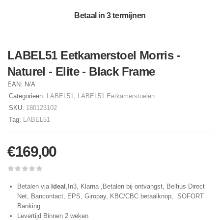
Betaal in 3 termijnen
LABEL51 Eetkamerstoel Morris -
Naturel - Elite - Black Frame
EAN:
N/A
Categorieën:
LABEL51
,
LABEL51 Eetkamerstoelen
SKU:
180123102
Tag:
LABEL51
€
169,00
Betalen via
Ideal
,In3, Klarna ,Betalen bij ontvangst, Belfius Direct
Net, Bancontact, EPS, Giropay, KBC/CBC betaalknop, SOFORT
Banking
Levertijd Binnen 2 weken