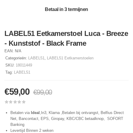
Betaal in 3 termijnen
LABEL51 Eetkamerstoel Luca - Breeze
- Kunststof - Black Frame
EAN:
N/A
Categorieën:
LABEL51
,
LABEL51 Eetkamerstoelen
SKU:
18011449
Tag:
LABEL51
€
59,00
€
99,00
Betalen via
Ideal
,In3, Klarna ,Betalen bij ontvangst, Belfius Direct
Net, Bancontact, EPS, Giropay, KBC/CBC betaalknop, SOFORT
Banking
Levertijd Binnen 2 weken