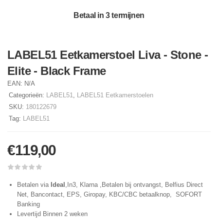
Betaal in 3 termijnen
LABEL51 Eetkamerstoel Liva - Stone -
Elite - Black Frame
EAN:
N/A
Categorieën:
LABEL51
,
LABEL51 Eetkamerstoelen
SKU:
180122679
Tag:
LABEL51
€
119,00
Betalen via
Ideal
,In3, Klarna ,Betalen bij ontvangst, Belfius Direct
Net, Bancontact, EPS, Giropay, KBC/CBC betaalknop, SOFORT
Banking
Levertijd Binnen 2 weken