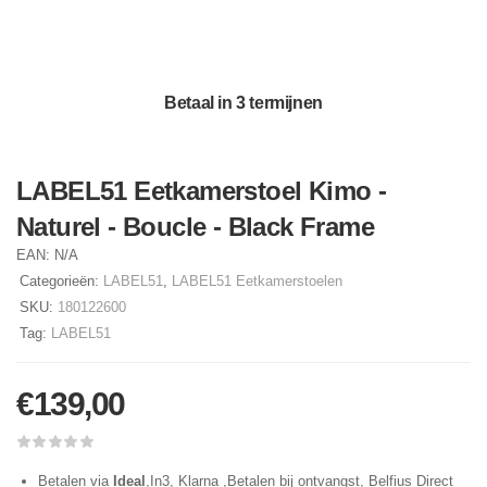
Betaal in 3 termijnen
LABEL51 Eetkamerstoel Kimo -
Naturel - Boucle - Black Frame
EAN:
N/A
Categorieën:
LABEL51
,
LABEL51 Eetkamerstoelen
SKU:
180122600
Tag:
LABEL51
€
139,00
Betalen via
Ideal
,In3, Klarna ,Betalen bij ontvangst, Belfius Direct