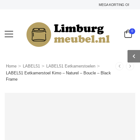
MEGA KORTING OP HET GEH
0
>
>
>
Home
LABEL51
LABEL51 Eetkamerstoelen
LABEL51 Eetkamerstoel Kimo – Naturel – Boucle – Black
Frame