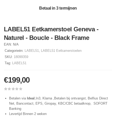
Betaal in 3 termijnen
LABEL51 Eetkamerstoel Geneva -
Naturel - Boucle - Black Frame
EAN:
N/A
Categorieën:
LABEL51
,
LABEL51 Eetkamerstoelen
SKU:
18099359
Tag:
LABEL51
€
199,00
Betalen via
Ideal
,In3, Klarna ,Betalen bij ontvangst, Belfius Direct
Net, Bancontact, EPS, Giropay, KBC/CBC betaalknop, SOFORT
Banking
Levertijd Binnen 2 weken