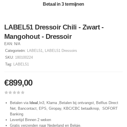
Betaal in 3 termijnen
LABEL51 Dressoir Chili - Zwart -
Mangohout - Dressoir
EAN:
N/A
Categorieën:
LABEL51
,
LABEL51 Dressoirs
SKU:
180100224
Tag:
LABEL51
€
899,00
Betalen via
Ideal
,In3, Klarna ,Betalen bij ontvangst, Belfius Direct
Net, Bancontact, EPS, Giropay, KBC/CBC betaalknop, SOFORT
Banking
Levertijd Binnen 2 weken
Gratis verzenden naar Nederland en Belgie.