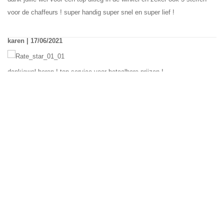
voor de chaffeurs ! super handig super snel en super lief !
karen | 17/06/2021
dankjewel heren ! top service voor betaalbare prijzen !
Boyd | 27/06/2021
Op tijd geleverd. Super tevreden nee. Nogmaals bedankt!
yolanda | 28/06/2021
top bedrijf ! bestelt in 3 dagen gister 19:00 thuis geleverd netjes naar
boven gebracht en gemonteerd heel erg bedankt !