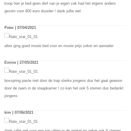
koop hier je bed geen dief van je eigen zak had het ergens anders
gezien voor 400 euro duurder ! dank jullie wel
Peter | 07/04/2021
alles ging goed mooie bed voor en mooie prijs zeker en aanrader
Emine | 27/05/2021
boxspring paste niet door de trap sterke jongens dus het gaat gewoon
door de raam in de slaapkamer ! zo kan het ook 5 sterren dus bedankt
jongens
kim | 07/06/2021
dank jullie wel voor een top uitleg in de winkel en zeker ook 5 sterren