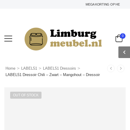
MEGA KORTING OP HET GEHELE A
0
>
>
>
Home
LABEL51
LABEL51 Dressoirs
LABEL51 Dressoir Chili – Zwart – Mangohout – Dressoir
OUT OF STOCK