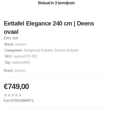
Betaal in 3 termijnen
Eettafel Elegance 240 cm | Deens
ovaal
EAN:
N/A
Brand:
starfurn
Categorieën:
Mangohout Eettafel
,
Starfurn Eettafel
SKU:
starfurnSTF-502
Tag:
starfurn2024
Brand:
starfurn
€
749,00
Ean:8720618969071