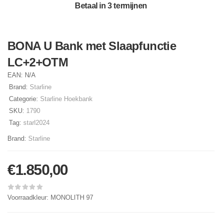
Betaal in 3 termijnen
BONA U Bank met Slaapfunctie
LC+2+OTM
EAN:
N/A
Brand:
Starline
Categorie:
Starline Hoekbank
SKU:
1790
Tag:
starl2024
Brand:
Starline
€
1.850,00
Voorraadkleur: MONOLITH 97