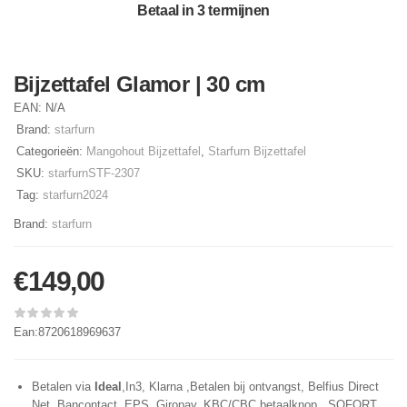
Betaal in 3 termijnen
Bijzettafel Glamor | 30 cm
EAN:
N/A
Brand:
starfurn
Categorieën:
Mangohout Bijzettafel
,
Starfurn Bijzettafel
SKU:
starfurnSTF-2307
Tag:
starfurn2024
Brand:
starfurn
€
149,00
Ean:8720618969637
Betalen via
Ideal
,In3, Klarna ,Betalen bij ontvangst, Belfius Direct
Net, Bancontact, EPS, Giropay, KBC/CBC betaalknop, SOFORT