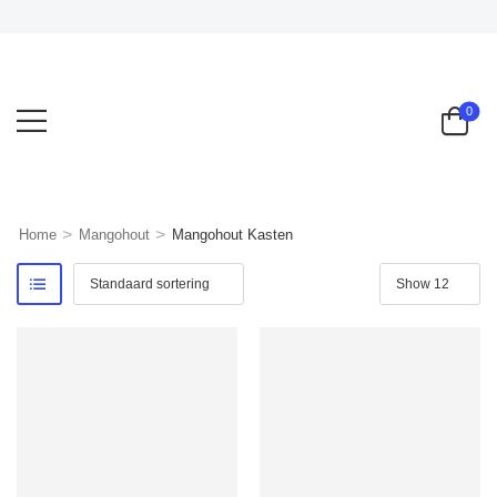
MEGA
0
>
>
Home
Mangohout
Mangohout Kasten