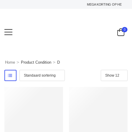
MEGA KORTING OP HET GEHELE 
0
>
>
Home
Product Condition
D